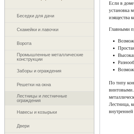
Если в доме
установка м
Беседки для дачи
изящества к
Главными п
Скамейки и лавочки
Возмож
Ворота
Простая
Промышленные металлические
Высокая
конструкции
Разнооб
Возможн
Заборы и ограждения
По типу ко
Решетки на окна
винтовыми.
Лестницы и лестничные
металлическ
ограждения
Лестница, к
внутренней
Навесы и козырьки
Двери