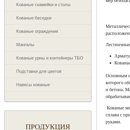
мер безопа
Кованые скамейки и столы
Кованые беседки
Металличес
Кованые ограждения
расположенн
Мангалы
Лестничные
Армату
Кованые урны и контейнеры ТБО
Кованы
Подставки для цветов
Основным их
которого об
Навесы кованые
и бетона. М
обрабатыва
Кованые мет
сплава с п
руками.
ПРОДУКЦИЯ