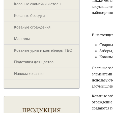
Также метал
Кованые скамейки и столы
злоумышлен
наблюдения
Кованые беседки
Кованые ограждения
В настоящее
Мангалы
Сварные
Кованые урны и контейнеры ТБО
Заборы,
Кованы
Подставки для цветов
Сварные заб
Навесы кованые
элементами
используютс
злоумышлен
Кованые за
ограждение 
создаются п
ПРОДУКЦИЯ