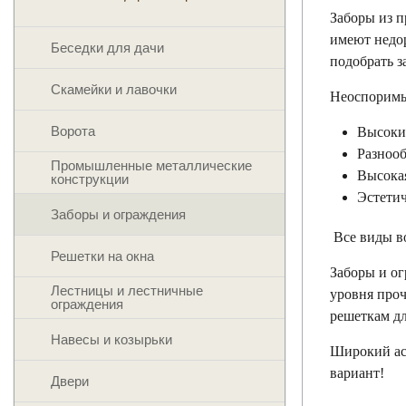
Заборы из п
имеют недо
Беседки для дачи
подобрать з
Скамейки и лавочки
Неоспоримы
Ворота
Высокий
Разнооб
Промышленные металлические
Высокая
конструкции
Эстетич
Заборы и ограждения
Все виды во
Решетки на окна
Заборы и о
Лестницы и лестничные
уровня проч
ограждения
решеткам дл
Навесы и козырьки
Широкий ас
вариант!
Двери